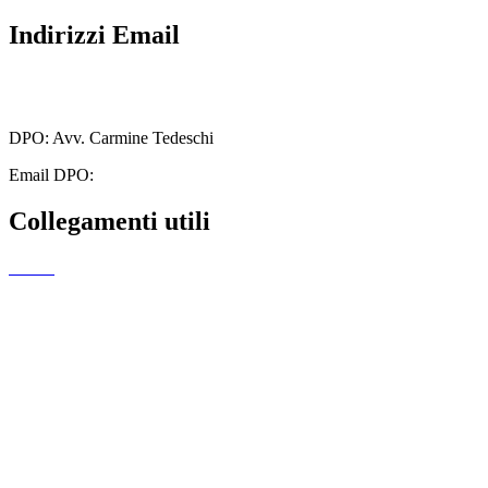
Indirizzi Email
cbmm205005@istruzione.it
cbmm205005@pec.istruzione.it
DPO: Avv. Carmine Tedeschi
Email DPO:
carminetedeschi2@gmail.com
Collegamenti utili
MIUR
Amministrazione Trasparente
EiPass
Iscrizioni Online
Ufficio Scolastico Regionale
Scuola in Chiaro