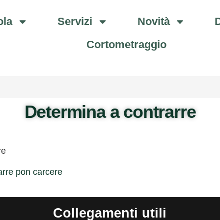
ola
Servizi
Novità
D
Cortometraggio
Determina a contrarre
re
arre pon carcere
Collegamenti utili