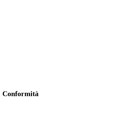
EiPass
Iscrizioni Online
Ufficio Scolastico Regionale
Scuola in Chiaro
Invalsi
Privacy Policy
Dichiarazione di Accessibilità
Note legali
Conformità
Privacy Policy
Dichiarazione di Accessibilità
Note legali