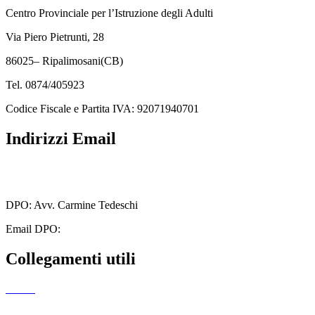
Centro Provinciale per l’Istruzione degli Adulti
Via Piero Pietrunti, 28
86025– Ripalimosani(CB)
Tel. 0874/405923
Codice Fiscale e Partita IVA: 92071940701
Indirizzi Email
cbmm205005@istruzione.it
cbmm205005@pec.istruzione.it
DPO: Avv. Carmine Tedeschi
Email DPO:
carminetedeschi2@gmail.com
Collegamenti utili
MIUR
Amministrazione Trasparente