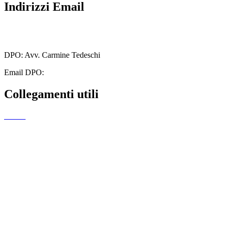
Indirizzi Email
cbmm205005@istruzione.it
cbmm205005@pec.istruzione.it
DPO: Avv. Carmine Tedeschi
Email DPO:
carminetedeschi2@gmail.com
Collegamenti utili
MIUR
Amministrazione Trasparente
EiPass
Iscrizioni Online
Ufficio Scolastico Regionale
Scuola in Chiaro
Invalsi