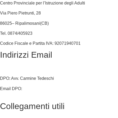
Centro Provinciale per l’Istruzione degli Adulti
Via Piero Pietrunti, 28
86025– Ripalimosani(CB)
Tel. 0874/405923
Codice Fiscale e Partita IVA: 92071940701
Indirizzi Email
cbmm205005@istruzione.it
cbmm205005@pec.istruzione.it
DPO: Avv. Carmine Tedeschi
Email DPO:
carminetedeschi2@gmail.com
Collegamenti utili
MIUR