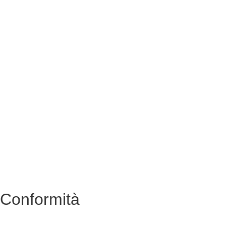
Amministrazione Trasparente
EiPass
Iscrizioni Online
Ufficio Scolastico Regionale
Scuola in Chiaro
Invalsi
Privacy Policy
Dichiarazione di Accessibilità
Note legali
Conformità
Privacy Policy