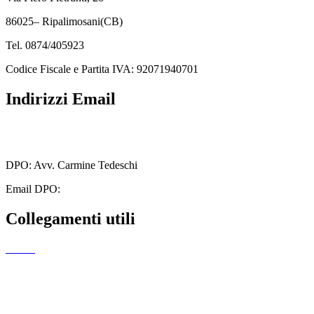
86025– Ripalimosani(CB)
Tel. 0874/405923
Codice Fiscale e Partita IVA: 92071940701
Indirizzi Email
cbmm205005@istruzione.it
cbmm205005@pec.istruzione.it
DPO: Avv. Carmine Tedeschi
Email DPO:
carminetedeschi2@gmail.com
Collegamenti utili
MIUR
Amministrazione Trasparente
EiPass