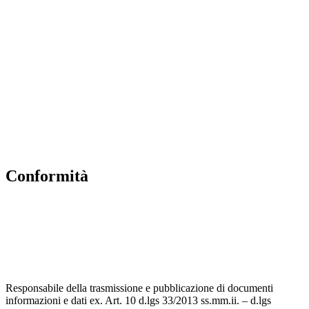
Iscrizioni Online
Ufficio Scolastico Regionale
Scuola in Chiaro
Invalsi
Privacy Policy
Dichiarazione di Accessibilità
Note legali
Conformità
Privacy Policy
Dichiarazione di Accessibilità
Note legali
Responsabile della trasmissione e pubblicazione di documenti
informazioni e dati ex. Art. 10 d.lgs 33/2013 ss.mm.ii. – d.lgs