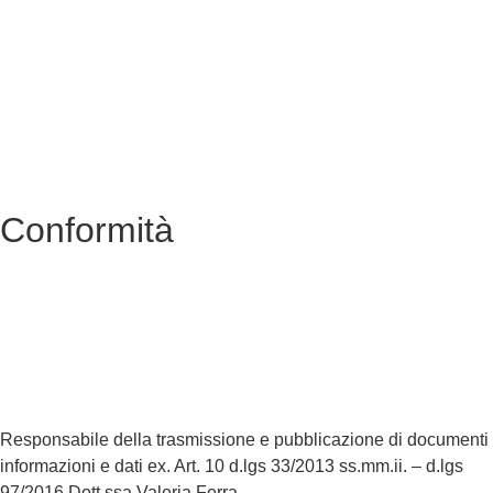
Invalsi
Privacy Policy
Dichiarazione di Accessibilità
Note legali
Conformità
Privacy Policy
Dichiarazione di Accessibilità
Note legali
Responsabile della trasmissione e pubblicazione di documenti
informazioni e dati ex. Art. 10 d.lgs 33/2013 ss.mm.ii. – d.lgs
97/2016 Dott.ssa Valeria Ferra