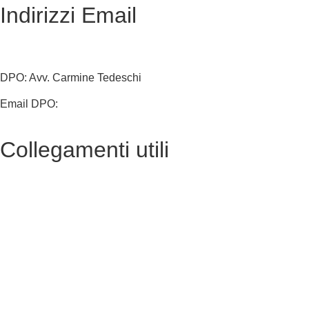
Indirizzi Email
cbmm205005@istruzione.it
cbmm205005@pec.istruzione.it
DPO: Avv. Carmine Tedeschi
Email DPO:
carminetedeschi2@gmail.com
Collegamenti utili
MIUR
Amministrazione Trasparente
EiPass
Iscrizioni Online
Ufficio Scolastico Regionale
Scuola in Chiaro