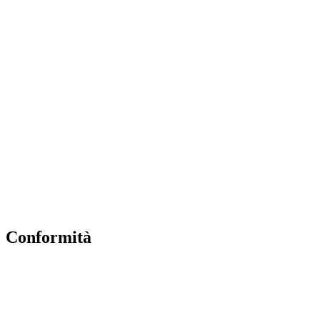
Amministrazione Trasparente
EiPass
Iscrizioni Online
Ufficio Scolastico Regionale
Scuola in Chiaro
Invalsi
Privacy Policy
Dichiarazione di Accessibilità
Note legali
Conformità
Privacy Policy
Dichiarazione di Accessibilità
Note legali