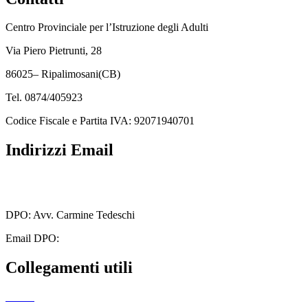
Centro Provinciale per l’Istruzione degli Adulti
Via Piero Pietrunti, 28
86025– Ripalimosani(CB)
Tel. 0874/405923
Codice Fiscale e Partita IVA: 92071940701
Indirizzi Email
cbmm205005@istruzione.it
cbmm205005@pec.istruzione.it
DPO: Avv. Carmine Tedeschi
Email DPO:
carminetedeschi2@gmail.com
Collegamenti utili
MIUR