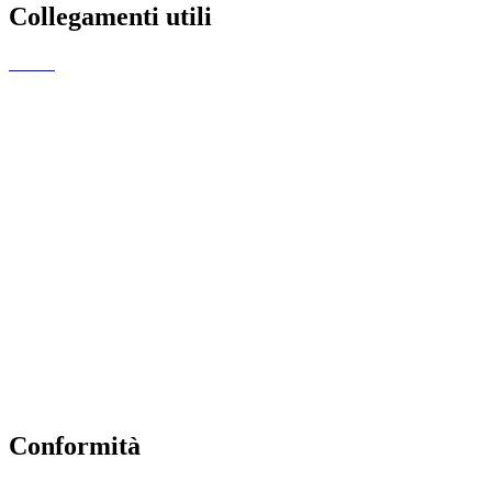
Collegamenti utili
MIUR
Amministrazione Trasparente
EiPass
Iscrizioni Online
Ufficio Scolastico Regionale
Scuola in Chiaro
Invalsi
Privacy Policy
Dichiarazione di Accessibilità
Note legali
Conformità