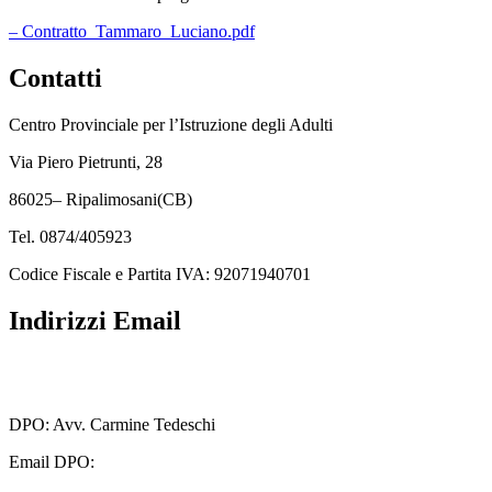
– Contratto_Tammaro_Luciano.pdf
Contatti
Centro Provinciale per l’Istruzione degli Adulti
Via Piero Pietrunti, 28
86025– Ripalimosani(CB)
Tel. 0874/405923
Codice Fiscale e Partita IVA: 92071940701
Indirizzi Email
cbmm205005@istruzione.it
cbmm205005@pec.istruzione.it
DPO: Avv. Carmine Tedeschi
Email DPO:
carminetedeschi2@gmail.com