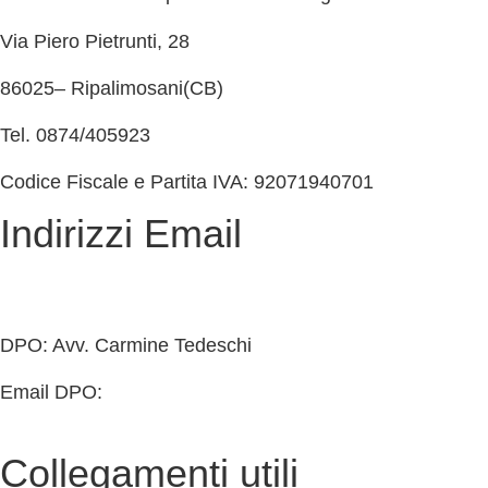
Via Piero Pietrunti, 28
86025– Ripalimosani(CB)
Tel. 0874/405923
Codice Fiscale e Partita IVA: 92071940701
Indirizzi Email
cbmm205005@istruzione.it
cbmm205005@pec.istruzione.it
DPO: Avv. Carmine Tedeschi
Email DPO:
carminetedeschi2@gmail.com
Collegamenti utili