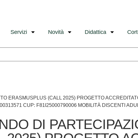
Servizi
Novità
Didattica
Cor
O ERASMUSPLUS (CALL 2025) PROGETTO ACCREDITATO – A
000313571 CUP: F81I25000790006 MOBILITÀ DISCENTI AD
ANDO DI PARTECIPA