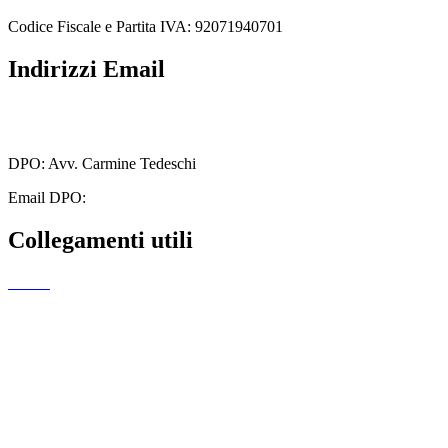
Codice Fiscale e Partita IVA: 92071940701
Indirizzi Email
cbmm205005@istruzione.it
cbmm205005@pec.istruzione.it
DPO: Avv. Carmine Tedeschi
Email DPO:
carminetedeschi2@gmail.com
Collegamenti utili
MIUR
Amministrazione Trasparente
EiPass
Iscrizioni Online
Ufficio Scolastico Regionale