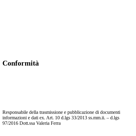
Scuola in Chiaro
Invalsi
Privacy Policy
Dichiarazione di Accessibilità
Note legali
Conformità
Privacy Policy
Dichiarazione di Accessibilità
Note legali
Responsabile della trasmissione e pubblicazione di documenti
informazioni e dati ex. Art. 10 d.lgs 33/2013 ss.mm.ii. – d.lgs
97/2016 Dott.ssa Valeria Ferra