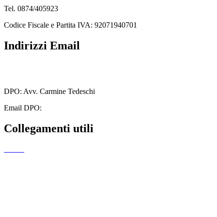
Tel. 0874/405923
Codice Fiscale e Partita IVA: 92071940701
Indirizzi Email
cbmm205005@istruzione.it
cbmm205005@pec.istruzione.it
DPO: Avv. Carmine Tedeschi
Email DPO:
carminetedeschi2@gmail.com
Collegamenti utili
MIUR
Amministrazione Trasparente
EiPass
Iscrizioni Online
Ufficio Scolastico Regionale