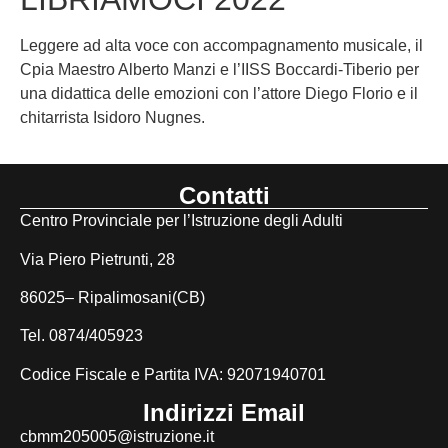
Leggere ad alta voce con accompagnamento musicale, il
Cpia Maestro Alberto Manzi e l’IISS Boccardi-Tiberio per
una didattica delle emozioni con l’attore Diego Florio e il
chitarrista Isidoro Nugnes.
Contatti
Centro Provinciale per l’Istruzione degli Adulti
Via Piero Pietrunti, 28
86025– Ripalimosani(CB)
Tel. 0874/405923
Codice Fiscale e Partita IVA: 92071940701
Indirizzi Email
cbmm205005@istruzione.it