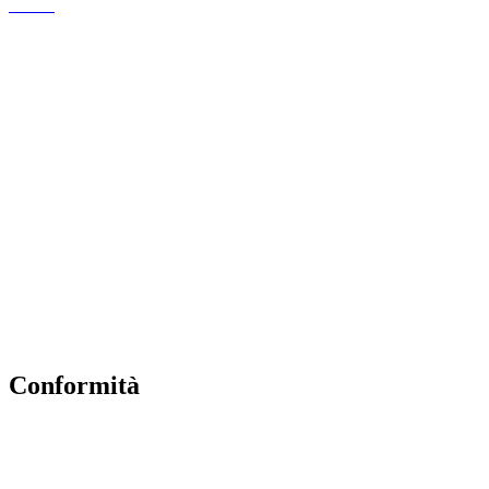
MIUR
Amministrazione Trasparente
EiPass
Iscrizioni Online
Ufficio Scolastico Regionale
Scuola in Chiaro
Invalsi
Privacy Policy
Dichiarazione di Accessibilità
Note legali
Conformità
Privacy Policy
Dichiarazione di Accessibilità