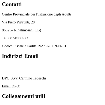
Contatti
Centro Provinciale per l’Istruzione degli Adulti
Via Piero Pietrunti, 28
86025– Ripalimosani(CB)
Tel. 0874/405923
Codice Fiscale e Partita IVA: 92071940701
Indirizzi Email
cbmm205005@istruzione.it
cbmm205005@pec.istruzione.it
DPO: Avv. Carmine Tedeschi
Email DPO:
carminetedeschi2@gmail.com
Collegamenti utili