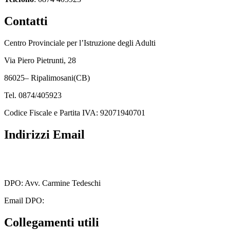
Contatti
Centro Provinciale per l’Istruzione degli Adulti
Via Piero Pietrunti, 28
86025– Ripalimosani(CB)
Tel. 0874/405923
Codice Fiscale e Partita IVA: 92071940701
Indirizzi Email
cbmm205005@istruzione.it
cbmm205005@pec.istruzione.it
DPO: Avv. Carmine Tedeschi
Email DPO:
carminetedeschi2@gmail.com
Collegamenti utili