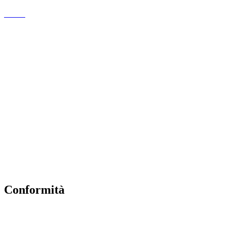
MIUR
Amministrazione Trasparente
EiPass
Iscrizioni Online
Ufficio Scolastico Regionale
Scuola in Chiaro
Invalsi
Privacy Policy
Dichiarazione di Accessibilità
Note legali
Conformità
Privacy Policy